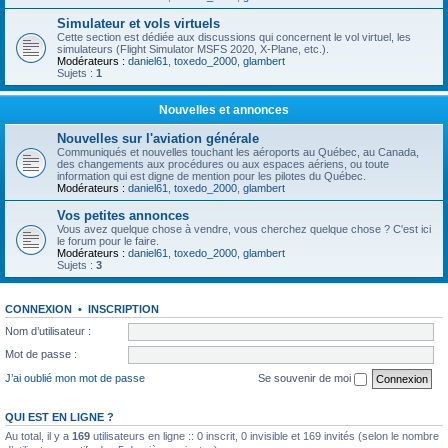
Simulateur et vols virtuels
Cette section est dédiée aux discussions qui concernent le vol virtuel, les
simulateurs (Flight Simulator MSFS 2020, X-Plane, etc.).
Modérateurs :
daniel61
,
toxedo_2000
,
glambert
Sujets :
1
Nouvelles et annonces
Nouvelles sur l'aviation générale
Communiqués et nouvelles touchant les aéroports au Québec, au Canada,
des changements aux procédures ou aux espaces aériens, ou toute
information qui est digne de mention pour les pilotes du Québec.
Modérateurs :
daniel61
,
toxedo_2000
,
glambert
Vos petites annonces
Vous avez quelque chose à vendre, vous cherchez quelque chose ? C'est ici
le forum pour le faire.
Modérateurs :
daniel61
,
toxedo_2000
,
glambert
Sujets :
3
CONNEXION
•
INSCRIPTION
Nom d’utilisateur :
Mot de passe :
J’ai oublié mon mot de passe
Se souvenir de moi
QUI EST EN LIGNE ?
Au total, il y a
169
utilisateurs en ligne :: 0 inscrit, 0 invisible et 169 invités (selon le nombre