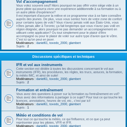
Vol d'accompagnement
Vous volez souvent seul? Alors pourquoi ne pas offrir votre siège vide à un
jeune pilote qui pourra vivre une expérience additionnelle à sa formation ou à
un autre pilote d’expérience?
Il est important d’assurer la relève et ce programme vise à se faire connaître
auprès des jeunes. De plus, vous vous sentez hors de votre zone de confort
pour certains types de vols? Vous n’avez jamais volé aux États-Unis, vous
n’êtes jamais aller à Toronto; ça fait longtemps que vous n’avez pas volé en
région éloignée; alors pourquoi ne pas demander un accompagnement en
utilisant cette application? Ou tout simplement pour le plaisir d’être
accompagné ou pour le plaisir de voler sur autre type d’avion que le vôtre.
C'est ici qu'on peut en jaser.
Modérateurs :
daniel61
,
toxedo_2000
,
glambert
Sujets :
2
Discussions spécifiques et techniques
IFR et vol aux instruments
Cette section est dédiée à toutes les discussions concernant le vol aux
instruments (IFR), les procédures, les règles, les trucs, astuces, la formation,
la météo IMC, et ainsi de suite!
Modérateurs :
daniel61
,
toxedo_2000
,
glambert
Sujets :
2
Formation et entraînement
Vous avez des questions à poser sur la formation ou l'entraînement en vol?
Vous avez des informations à partager à ce sujet? Pour tout ce qui touche les
licences, annotations, heures de vol, etc., c'est par ici!
Modérateurs :
daniel61
,
toxedo_2000
,
glambert
Sujets :
1
Météo et conditions de vol
Pour tout ce qui touche la météo, ce qui l'influence, et ce que ça peut
représenter pour les pilotes, VFR et IFR.
Modérateurs :
daniel61
,
toxedo_2000
,
glambert