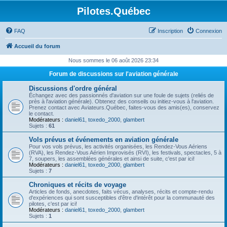
Pilotes.Québec
FAQ
Inscription
Connexion
Accueil du forum
Nous sommes le 06 août 2026 23:34
Forum de discussions sur l'aviation générale
Discussions d'ordre général
Échangez avec des passionnés d'aviation sur une foule de sujets (reliés de
près à l'aviation générale). Obtenez des conseils ou initiez-vous à l'aviation.
Prenez contact avec Aviateurs.Québec, faites-vous des amis(es), conservez
le contact.
Modérateurs :
daniel61
,
toxedo_2000
,
glambert
Sujets :
61
Vols prévus et événements en aviation générale
Pour vos vols prévus, les activités organisées, les Rendez-Vous Aériens
(RVA), les Rendez-Vous Aérien Improvisés (RVI), les festivals, spectacles, 5 à
7, soupers, les assemblées générales et ainsi de suite, c'est par ici!
Modérateurs :
daniel61
,
toxedo_2000
,
glambert
Sujets :
7
Chroniques et récits de voyage
Articles de fonds, anecdotes, faits vécus, analyses, récits et compte-rendu
d'expériences qui sont susceptibles d'être d'intérêt pour la communauté des
pilotes, c'est par ici!
Modérateurs :
daniel61
,
toxedo_2000
,
glambert
Sujets :
1