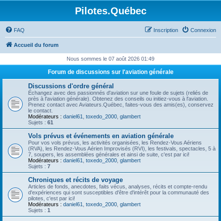
Pilotes.Québec
FAQ
Inscription
Connexion
Accueil du forum
Nous sommes le 07 août 2026 01:49
Forum de discussions sur l'aviation générale
Discussions d'ordre général
Échangez avec des passionnés d'aviation sur une foule de sujets (reliés de
près à l'aviation générale). Obtenez des conseils ou initiez-vous à l'aviation.
Prenez contact avec Aviateurs.Québec, faites-vous des amis(es), conservez
le contact.
Modérateurs :
daniel61
,
toxedo_2000
,
glambert
Sujets :
61
Vols prévus et événements en aviation générale
Pour vos vols prévus, les activités organisées, les Rendez-Vous Aériens
(RVA), les Rendez-Vous Aérien Improvisés (RVI), les festivals, spectacles, 5 à
7, soupers, les assemblées générales et ainsi de suite, c'est par ici!
Modérateurs :
daniel61
,
toxedo_2000
,
glambert
Sujets :
7
Chroniques et récits de voyage
Articles de fonds, anecdotes, faits vécus, analyses, récits et compte-rendu
d'expériences qui sont susceptibles d'être d'intérêt pour la communauté des
pilotes, c'est par ici!
Modérateurs :
daniel61
,
toxedo_2000
,
glambert
Sujets :
1