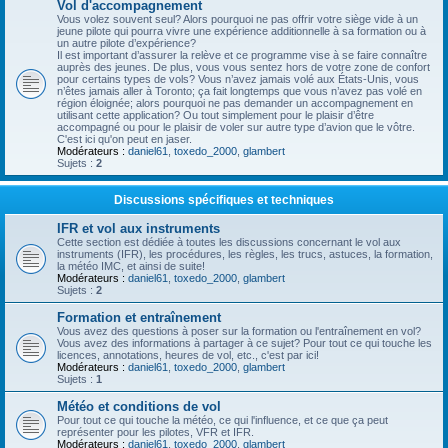
Vol d'accompagnement
Vous volez souvent seul? Alors pourquoi ne pas offrir votre siège vide à un
jeune pilote qui pourra vivre une expérience additionnelle à sa formation ou à
un autre pilote d’expérience?
Il est important d’assurer la relève et ce programme vise à se faire connaître
auprès des jeunes. De plus, vous vous sentez hors de votre zone de confort
pour certains types de vols? Vous n’avez jamais volé aux États-Unis, vous
n’êtes jamais aller à Toronto; ça fait longtemps que vous n’avez pas volé en
région éloignée; alors pourquoi ne pas demander un accompagnement en
utilisant cette application? Ou tout simplement pour le plaisir d’être
accompagné ou pour le plaisir de voler sur autre type d’avion que le vôtre.
C'est ici qu'on peut en jaser.
Modérateurs :
daniel61
,
toxedo_2000
,
glambert
Sujets :
2
Discussions spécifiques et techniques
IFR et vol aux instruments
Cette section est dédiée à toutes les discussions concernant le vol aux
instruments (IFR), les procédures, les règles, les trucs, astuces, la formation,
la météo IMC, et ainsi de suite!
Modérateurs :
daniel61
,
toxedo_2000
,
glambert
Sujets :
2
Formation et entraînement
Vous avez des questions à poser sur la formation ou l'entraînement en vol?
Vous avez des informations à partager à ce sujet? Pour tout ce qui touche les
licences, annotations, heures de vol, etc., c'est par ici!
Modérateurs :
daniel61
,
toxedo_2000
,
glambert
Sujets :
1
Météo et conditions de vol
Pour tout ce qui touche la météo, ce qui l'influence, et ce que ça peut
représenter pour les pilotes, VFR et IFR.
Modérateurs :
daniel61
,
toxedo_2000
,
glambert