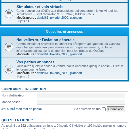
Simulateur et vols virtuels
Cette section est dédiée aux discussions qui concernent le vol virtuel, les
simulateurs (Flight Simulator MSFS 2020, X-Plane, etc.).
Modérateurs :
daniel61
,
toxedo_2000
,
glambert
Sujets :
1
Nouvelles et annonces
Nouvelles sur l'aviation générale
Communiqués et nouvelles touchant les aéroports au Québec, au Canada,
des changements aux procédures ou aux espaces aériens, ou toute
information qui est digne de mention pour les pilotes du Québec.
Modérateurs :
daniel61
,
toxedo_2000
,
glambert
Vos petites annonces
Vous avez quelque chose à vendre, vous cherchez quelque chose ? C'est ici
le forum pour le faire.
Modérateurs :
daniel61
,
toxedo_2000
,
glambert
Sujets :
3
CONNEXION
•
INSCRIPTION
Nom d’utilisateur :
Mot de passe :
J’ai oublié mon mot de passe
Se souvenir de moi
QUI EST EN LIGNE ?
Au total, il y a
192
utilisateurs en ligne :: 0 inscrit, 0 invisible et 192 invités (selon le nombre