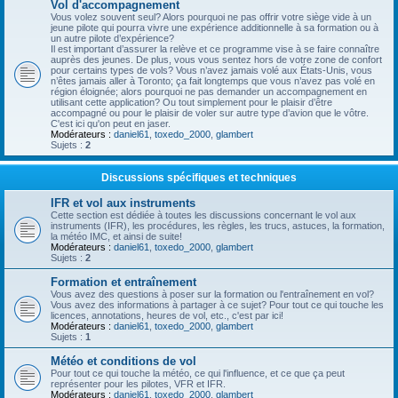
Vol d'accompagnement
Vous volez souvent seul? Alors pourquoi ne pas offrir votre siège vide à un
jeune pilote qui pourra vivre une expérience additionnelle à sa formation ou à
un autre pilote d’expérience?
Il est important d’assurer la relève et ce programme vise à se faire connaître
auprès des jeunes. De plus, vous vous sentez hors de votre zone de confort
pour certains types de vols? Vous n’avez jamais volé aux États-Unis, vous
n’êtes jamais aller à Toronto; ça fait longtemps que vous n’avez pas volé en
région éloignée; alors pourquoi ne pas demander un accompagnement en
utilisant cette application? Ou tout simplement pour le plaisir d’être
accompagné ou pour le plaisir de voler sur autre type d’avion que le vôtre.
C'est ici qu'on peut en jaser.
Modérateurs :
daniel61
,
toxedo_2000
,
glambert
Sujets :
2
Discussions spécifiques et techniques
IFR et vol aux instruments
Cette section est dédiée à toutes les discussions concernant le vol aux
instruments (IFR), les procédures, les règles, les trucs, astuces, la formation,
la météo IMC, et ainsi de suite!
Modérateurs :
daniel61
,
toxedo_2000
,
glambert
Sujets :
2
Formation et entraînement
Vous avez des questions à poser sur la formation ou l'entraînement en vol?
Vous avez des informations à partager à ce sujet? Pour tout ce qui touche les
licences, annotations, heures de vol, etc., c'est par ici!
Modérateurs :
daniel61
,
toxedo_2000
,
glambert
Sujets :
1
Météo et conditions de vol
Pour tout ce qui touche la météo, ce qui l'influence, et ce que ça peut
représenter pour les pilotes, VFR et IFR.
Modérateurs :
daniel61
,
toxedo_2000
,
glambert