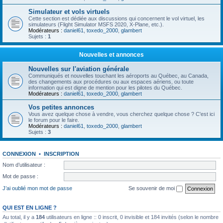
Simulateur et vols virtuels
Cette section est dédiée aux discussions qui concernent le vol virtuel, les
simulateurs (Flight Simulator MSFS 2020, X-Plane, etc.).
Modérateurs :
daniel61
,
toxedo_2000
,
glambert
Sujets :
1
Nouvelles et annonces
Nouvelles sur l'aviation générale
Communiqués et nouvelles touchant les aéroports au Québec, au Canada,
des changements aux procédures ou aux espaces aériens, ou toute
information qui est digne de mention pour les pilotes du Québec.
Modérateurs :
daniel61
,
toxedo_2000
,
glambert
Vos petites annonces
Vous avez quelque chose à vendre, vous cherchez quelque chose ? C'est ici
le forum pour le faire.
Modérateurs :
daniel61
,
toxedo_2000
,
glambert
Sujets :
3
CONNEXION
•
INSCRIPTION
Nom d’utilisateur :
Mot de passe :
J’ai oublié mon mot de passe
Se souvenir de moi
QUI EST EN LIGNE ?
Au total, il y a
184
utilisateurs en ligne :: 0 inscrit, 0 invisible et 184 invités (selon le nombre