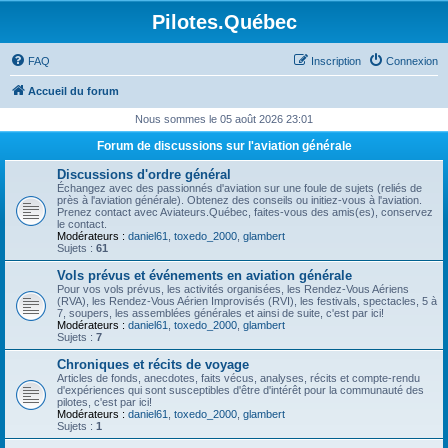
Pilotes.Québec
FAQ
Inscription
Connexion
Accueil du forum
Nous sommes le 05 août 2026 23:01
Forum de discussions sur l'aviation générale
Discussions d'ordre général
Échangez avec des passionnés d'aviation sur une foule de sujets (reliés de
près à l'aviation générale). Obtenez des conseils ou initiez-vous à l'aviation.
Prenez contact avec Aviateurs.Québec, faites-vous des amis(es), conservez
le contact.
Modérateurs :
daniel61
,
toxedo_2000
,
glambert
Sujets :
61
Vols prévus et événements en aviation générale
Pour vos vols prévus, les activités organisées, les Rendez-Vous Aériens
(RVA), les Rendez-Vous Aérien Improvisés (RVI), les festivals, spectacles, 5 à
7, soupers, les assemblées générales et ainsi de suite, c'est par ici!
Modérateurs :
daniel61
,
toxedo_2000
,
glambert
Sujets :
7
Chroniques et récits de voyage
Articles de fonds, anecdotes, faits vécus, analyses, récits et compte-rendu
d'expériences qui sont susceptibles d'être d'intérêt pour la communauté des
pilotes, c'est par ici!
Modérateurs :
daniel61
,
toxedo_2000
,
glambert
Sujets :
1