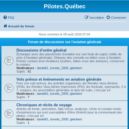
Pilotes.Québec
FAQ
Inscription
Connexion
Accueil du forum
Nous sommes le 09 août 2026 07:04
Forum de discussions sur l'aviation générale
Discussions d'ordre général
Échangez avec des passionnés d'aviation sur une foule de sujets (reliés de
près à l'aviation générale). Obtenez des conseils ou initiez-vous à l'aviation.
Prenez contact avec Aviateurs.Québec, faites-vous des amis(es), conservez
le contact.
Modérateurs :
daniel61
,
toxedo_2000
,
glambert
Sujets :
61
Vols prévus et événements en aviation générale
Pour vos vols prévus, les activités organisées, les Rendez-Vous Aériens
(RVA), les Rendez-Vous Aérien Improvisés (RVI), les festivals, spectacles, 5 à
7, soupers, les assemblées générales et ainsi de suite, c'est par ici!
Modérateurs :
daniel61
,
toxedo_2000
,
glambert
Sujets :
7
Chroniques et récits de voyage
Articles de fonds, anecdotes, faits vécus, analyses, récits et compte-rendu
d'expériences qui sont susceptibles d'être d'intérêt pour la communauté des
pilotes, c'est par ici!
Modérateurs :
daniel61
,
toxedo_2000
,
glambert
Sujets :
1