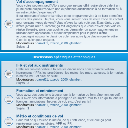
Vol d'accompagnement
Vous volez souvent seul? Alors pourquoi ne pas offrir votre siège vide à un
jeune pilote qui pourra vivre une expérience additionnelle à sa formation ou à
un autre pilote d’expérience?
Il est important d’assurer la relève et ce programme vise à se faire connaître
auprès des jeunes. De plus, vous vous sentez hors de votre zone de confort
pour certains types de vols? Vous n’avez jamais volé aux États-Unis, vous
n’êtes jamais aller à Toronto; ça fait longtemps que vous n’avez pas volé en
région éloignée; alors pourquoi ne pas demander un accompagnement en
utilisant cette application? Ou tout simplement pour le plaisir d’être
accompagné ou pour le plaisir de voler sur autre type d’avion que le vôtre.
C'est ici qu'on peut en jaser.
Modérateurs :
daniel61
,
toxedo_2000
,
glambert
Sujets :
2
Discussions spécifiques et techniques
IFR et vol aux instruments
Cette section est dédiée à toutes les discussions concernant le vol aux
instruments (IFR), les procédures, les règles, les trucs, astuces, la formation,
la météo IMC, et ainsi de suite!
Modérateurs :
daniel61
,
toxedo_2000
,
glambert
Sujets :
2
Formation et entraînement
Vous avez des questions à poser sur la formation ou l'entraînement en vol?
Vous avez des informations à partager à ce sujet? Pour tout ce qui touche les
licences, annotations, heures de vol, etc., c'est par ici!
Modérateurs :
daniel61
,
toxedo_2000
,
glambert
Sujets :
1
Météo et conditions de vol
Pour tout ce qui touche la météo, ce qui l'influence, et ce que ça peut
représenter pour les pilotes, VFR et IFR.
Modérateurs :
daniel61
,
toxedo_2000
,
glambert