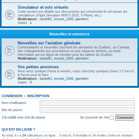
Simulateur et vols virtuels
Cette section est dédiée aux discussions qui concernent le vol virtuel, les
simulateurs (Flight Simulator MSFS 2020, X-Plane, etc.).
Modérateurs :
daniel61
,
toxedo_2000
,
glambert
Sujets :
1
Nouvelles et annonces
Nouvelles sur l'aviation générale
Communiqués et nouvelles touchant les aéroports au Québec, au Canada,
des changements aux procédures ou aux espaces aériens, ou toute
information qui est digne de mention pour les pilotes du Québec.
Modérateurs :
daniel61
,
toxedo_2000
,
glambert
Vos petites annonces
Vous avez quelque chose à vendre, vous cherchez quelque chose ? C'est ici
le forum pour le faire.
Modérateurs :
daniel61
,
toxedo_2000
,
glambert
Sujets :
3
CONNEXION
•
INSCRIPTION
Nom d’utilisateur :
Mot de passe :
J’ai oublié mon mot de passe
Se souvenir de moi
QUI EST EN LIGNE ?
Au total, il y a
34
utilisateurs en ligne :: 0 inscrit, 0 invisible et 34 invités (selon le nombre