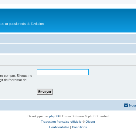
tes et passionnés de l'aviation
tre compte. Si vous ne
agit de l’adresse de
Nous
Développé par
phpBB
® Forum Software © phpBB Limited
Traduction française officielle
©
Qiaeru
Confidentialité
|
Conditions