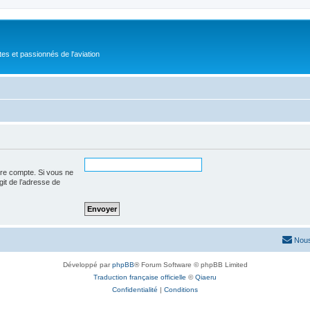
tes et passionnés de l'aviation
tre compte. Si vous ne
agit de l’adresse de
Nous
Développé par
phpBB
® Forum Software © phpBB Limited
Traduction française officielle
©
Qiaeru
Confidentialité
|
Conditions