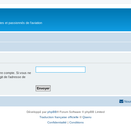
tes et passionnés de l'aviation
tre compte. Si vous ne
agit de l’adresse de
Nous
Développé par
phpBB
® Forum Software © phpBB Limited
Traduction française officielle
©
Qiaeru
Confidentialité
|
Conditions