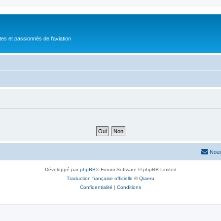
tes et passionnés de l'aviation
Nous
Développé par
phpBB
® Forum Software © phpBB Limited
Traduction française officielle
©
Qiaeru
Confidentialité
|
Conditions