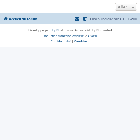
Aller
Accueil du forum
Fuseau horaire sur
UTC-04:00
Développé par
phpBB
® Forum Software © phpBB Limited
Traduction française officielle
©
Qiaeru
Confidentialité
|
Conditions