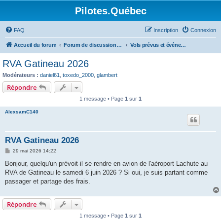
Pilotes.Québec
FAQ
Inscription
Connexion
Accueil du forum
Forum de discussions sur l'aviation générale
Vols prévus et événements en aviation générale
RVA Gatineau 2026
Modérateurs :
daniel61
,
toxedo_2000
,
glambert
Répondre
1 message • Page
1
sur
1
AlexsamC140
RVA Gatineau 2026
M
29 mai 2026 14:22
e
s
Bonjour, quelqu'un prévoit-il se rendre en avion de l'aéroport Lachute au
s
RVA de Gatineau le samedi 6 juin 2026 ? Si oui, je suis partant comme
a
g
passager et partage des frais.
e
Répondre
1 message • Page
1
sur
1