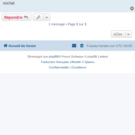
michel
Répondre
1 message • Page
1
sur
1
Aller
Accueil du forum
Fuseau horaire sur
UTC-04:00
Développé par
phpBB
® Forum Software © phpBB Limited
Traduction française officielle
©
Qiaeru
Confidentialité
|
Conditions