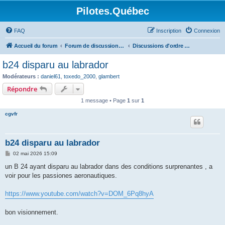
Pilotes.Québec
FAQ
Inscription
Connexion
Accueil du forum
Forum de discussions sur l'aviation générale
Discussions d'ordre général
b24 disparu au labrador
Modérateurs :
daniel61
,
toxedo_2000
,
glambert
Répondre
1 message • Page
1
sur
1
cgvfr
b24 disparu au labrador
M
02 mai 2026 15:09
e
s
un B 24 ayant disparu au labrador dans des conditions surprenantes , a
s
voir pour les passiones aeronautiques.
a
g
e
https://www.youtube.com/watch?v=DOM_6Pq8hyA
bon visionnement.