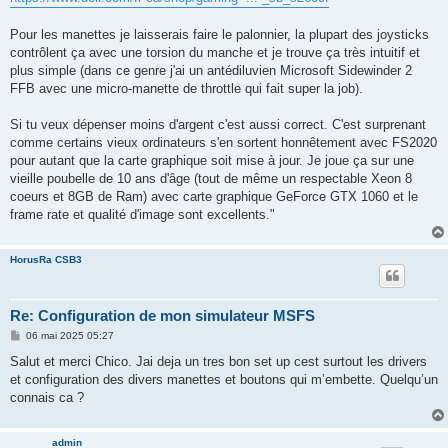
Pour les manettes je laisserais faire le palonnier, la plupart des joysticks
contrôlent ça avec une torsion du manche et je trouve ça très intuitif et
plus simple (dans ce genre j'ai un antédiluvien Microsoft Sidewinder 2
FFB avec une micro-manette de throttle qui fait super la job).
Si tu veux dépenser moins d'argent c'est aussi correct. C'est surprenant
comme certains vieux ordinateurs s'en sortent honnêtement avec FS2020
pour autant que la carte graphique soit mise à jour. Je joue ça sur une
vieille poubelle de 10 ans d'âge (tout de même un respectable Xeon 8
coeurs et 8GB de Ram) avec carte graphique GeForce GTX 1060 et le
frame rate et qualité d'image sont excellents."
HorusRa CSB3
Re: Configuration de mon simulateur MSFS
M
06 mai 2025 05:27
e
s
Salut et merci Chico. Jai deja un tres bon set up cest surtout les drivers
s
et configuration des divers manettes et boutons qui m’embette. Quelqu’un
a
g
connais ca ?
e
admin