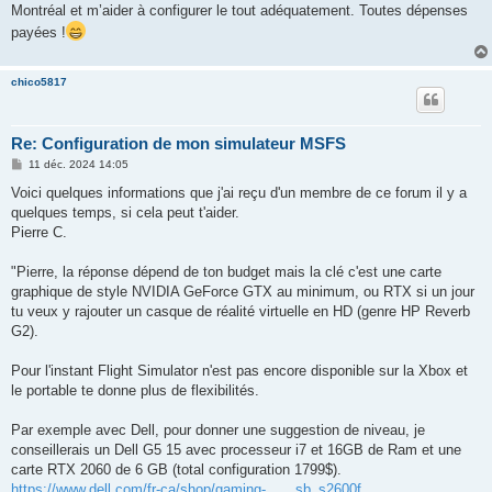
Montréal et m’aider à configurer le tout adéquatement. Toutes dépenses
payées !
chico5817
Re: Configuration de mon simulateur MSFS
M
11 déc. 2024 14:05
e
s
Voici quelques informations que j'ai reçu d'un membre de ce forum il y a
s
quelques temps, si cela peut t'aider.
a
g
Pierre C.
e
"Pierre, la réponse dépend de ton budget mais la clé c'est une carte
graphique de style NVIDIA GeForce GTX au minimum, ou RTX si un jour
tu veux y rajouter un casque de réalité virtuelle en HD (genre HP Reverb
G2).
Pour l'instant Flight Simulator n'est pas encore disponible sur la Xbox et
le portable te donne plus de flexibilités.
Par exemple avec Dell, pour donner une suggestion de niveau, je
conseillerais un Dell G5 15 avec processeur i7 et 16GB de Ram et une
carte RTX 2060 de 6 GB (total configuration 1799$).
https://www.dell.com/fr-ca/shop/gaming- ... _sb_s2600f