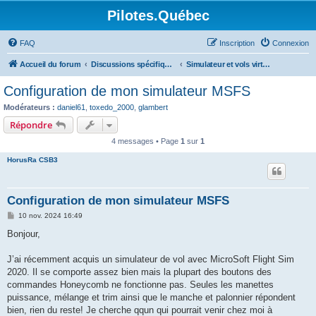
Pilotes.Québec
FAQ
Inscription
Connexion
Accueil du forum
Discussions spécifiques et techniques
Simulateur et vols virtuels
Configuration de mon simulateur MSFS
Modérateurs :
daniel61
,
toxedo_2000
,
glambert
Répondre
4 messages • Page
1
sur
1
HorusRa CSB3
Configuration de mon simulateur MSFS
M
10 nov. 2024 16:49
e
s
Bonjour,
s
a
g
J’ai récemment acquis un simulateur de vol avec MicroSoft Flight Sim
e
2020. Il se comporte assez bien mais la plupart des boutons des
commandes Honeycomb ne fonctionne pas. Seules les manettes
puissance, mélange et trim ainsi que le manche et palonnier répondent
bien, rien du reste! Je cherche qqun qui pourrait venir chez moi à