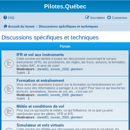
Pilotes.Québec
FAQ
Inscription
Connexion
Accueil du forum
Discussions spécifiques et techniques
Discussions spécifiques et techniques
Forum
IFR et vol aux instruments
Cette section est dédiée à toutes les discussions concernant le vol aux
instruments (IFR), les procédures, les règles, les trucs, astuces, la formation,
la météo IMC, et ainsi de suite!
Modérateurs :
daniel61
,
toxedo_2000
,
glambert
Sujets :
2
Formation et entraînement
Vous avez des questions à poser sur la formation ou l'entraînement en vol?
Vous avez des informations à partager à ce sujet? Pour tout ce qui touche les
licences, annotations, heures de vol, etc., c'est par ici!
Modérateurs :
daniel61
,
toxedo_2000
,
glambert
Sujets :
1
Météo et conditions de vol
Pour tout ce qui touche la météo, ce qui l'influence, et ce que ça peut
représenter pour les pilotes, VFR et IFR.
Modérateurs :
daniel61
,
toxedo_2000
,
glambert
Simulateur et vols virtuels
Cette section est dédiée aux discussions qui concernent le vol virtuel, les