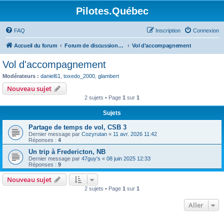
Pilotes.Québec
FAQ
Inscription
Connexion
Accueil du forum
Forum de discussions sur l'aviation générale
Vol d'accompagnement
Vol d'accompagnement
Modérateurs :
daniel61
,
toxedo_2000
,
glambert
Nouveau sujet
2 sujets • Page
1
sur
1
Sujets
Partage de temps de vol, CSB 3
Dernier message par
Cozyrutan
«
11 avr. 2026 11:42
Réponses :
4
Un trip à Fredericton, NB
Dernier message par
47guy's
«
08 juin 2025 12:33
Réponses :
9
Nouveau sujet
2 sujets • Page
1
sur
1
Aller