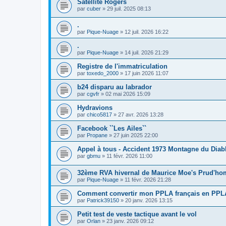
Satellite Rogers
par
cuber
»
29 juil. 2025 08:13
.
par
Pique-Nuage
»
12 juil. 2026 16:22
.
par
Pique-Nuage
»
14 juil. 2026 21:29
Registre de l'immatriculation
par
toxedo_2000
»
17 juin 2026 11:07
b24 disparu au labrador
par
cgvfr
»
02 mai 2026 15:09
Hydravions
par
chico5817
»
27 avr. 2026 13:28
Facebook ``Les Ailes``
par
Propane
»
27 juin 2025 22:00
Appel à tous - Accident 1973 Montagne du Diab
par
gbmu
»
11 févr. 2026 11:00
32ème RVA hivernal de Maurice Moe's Prud'h
par
Pique-Nuage
»
11 févr. 2026 21:28
Comment convertir mon PPLA français en PPL
par
Patrick39150
»
20 janv. 2026 13:15
Petit test de veste tactique avant le vol
par
Orlan
»
23 janv. 2026 09:12