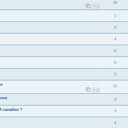
19
1
2
1
0
4
0
0
2
le
11
1
2
omme
3
A canadien ?
3
4