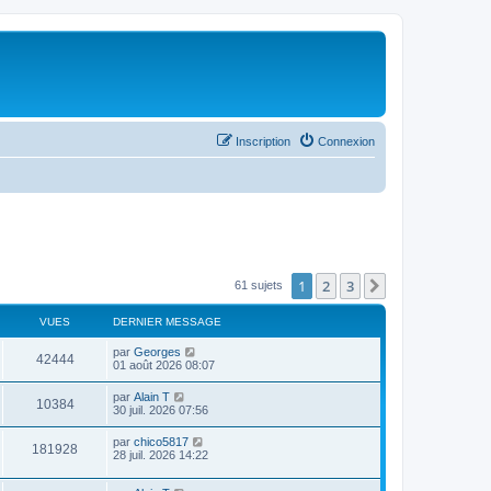
Inscription
Connexion
1
2
3
Suivant
61 sujets
VUES
DERNIER MESSAGE
par
Georges
42444
01 août 2026 08:07
par
Alain T
10384
30 juil. 2026 07:56
par
chico5817
181928
28 juil. 2026 14:22