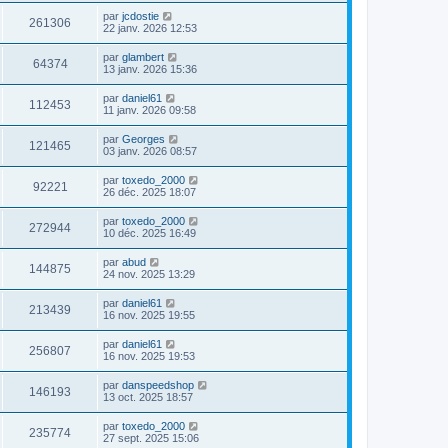
par
jcdostie
261306
22 janv. 2026 12:53
par
glambert
64374
13 janv. 2026 15:36
par
daniel61
112453
11 janv. 2026 09:58
par
Georges
121465
03 janv. 2026 08:57
par
toxedo_2000
92221
26 déc. 2025 18:07
par
toxedo_2000
272944
10 déc. 2025 16:49
par
abud
144875
24 nov. 2025 13:29
par
daniel61
213439
16 nov. 2025 19:55
par
daniel61
256807
16 nov. 2025 19:53
par
danspeedshop
146193
13 oct. 2025 18:57
par
toxedo_2000
235774
27 sept. 2025 15:06