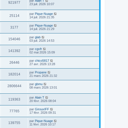
par
Alain T
921977
23 juil. 2026 10:07
par
Pique-Nuage
25114
14 juil. 2026 21:35
par
Pique-Nuage
3177
14 juil. 2026 21:29
par
glab
154046
03 juil. 2026 14:53
par
cgvfr
141392
02 mai 2026 15:09
par
chico5817
26446
27 avr. 2026 13:28
par
Propane
182014
21 mars 2026 21:32
par
gbmu
2806644
08 mars 2026 13:01
par
Alain T
119363
20 févr. 2026 08:04
par
GirouxIFF
77765
17 févr. 2026 09:31
par
Pique-Nuage
139755
11 févr. 2026 10:17