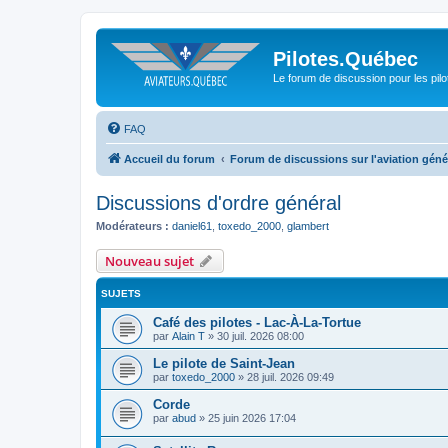
Pilotes.Québec
Le forum de discussion pour les pilo
FAQ
Accueil du forum
Forum de discussions sur l'aviation géné
Discussions d'ordre général
Modérateurs :
daniel61
,
toxedo_2000
,
glambert
Nouveau sujet
SUJETS
Café des pilotes - Lac-À-La-Tortue
par
Alain T
»
30 juil. 2026 08:00
Le pilote de Saint-Jean
par
toxedo_2000
»
28 juil. 2026 09:49
Corde
par
abud
»
25 juin 2026 17:04