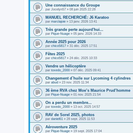
Une connaissance du Groupe
par
Jocelyn57
»
08 juin 2025 22:28
MANUEL RECHERCHÉ: J6 Karatoo
par
marclajoie
»
13 janv. 2026 13:41
Très grande perte aujourd'hui...
par
Pique-Nuage
»
05 janv. 2026 14:33
Année 2025 pour 2026
par
chico5817
»
31 déc. 2025 17:51
Fêtes 2025
par
chico5817
»
24 déc. 2025 10:33
Vendre un hélicoptère
par
toxedo_2000
»
07 déc. 2025 09:41
Changement d`huile sur Lycoming 4 cylindres
par
abud
»
23 nov. 2025 11:34
36 ème RVA chez Moe’s Maurice Prud’homme
par
Pique-Nuage
»
01 nov. 2025 21:54
On a perdu un membre...
par
toxedo_2000
»
13 oct. 2025 14:57
RAV de Sorel 2025, photos
par
daniel61
»
28 sept. 2025 11:53
Aéroventure 2025
par
Pique-Nuage
»
19 sept. 2025 17:04