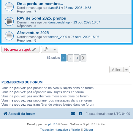
On a perdu un membre...
Dernier message par
daniel61
«
16 nov. 2025 19:53
Réponses :
7
RAV de Sorel 2025, photos
Dernier message par
danspeedshop
«
13 oct. 2025 18:57
Réponses :
5
Aéroventure 2025
Dernier message par
toxedo_2000
«
27 sept. 2025 15:06
Réponses :
8
Nouveau sujet
1
2
3
Suivant
61 sujets
Aller
PERMISSIONS DU FORUM
Vous
ne pouvez pas
publier de nouveaux sujets dans ce forum
Vous
ne pouvez pas
répondre aux sujets dans ce forum
Vous
ne pouvez pas
modifier vos messages dans ce forum
Vous
ne pouvez pas
supprimer vos messages dans ce forum
Vous
ne pouvez pas
transférer de pièces jointes dans ce forum
Accueil du forum
Fuseau horaire sur
UTC-04:00
Développé par
phpBB
® Forum Software © phpBB Limited
Traduction française officielle
©
Qiaeru