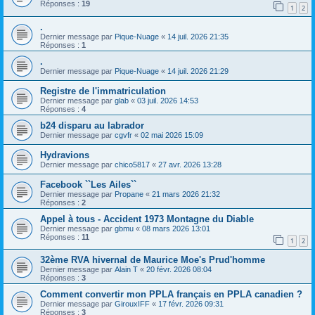
Réponses :
19
1
2
.
Dernier message par
Pique-Nuage
«
14 juil. 2026 21:35
Réponses :
1
.
Dernier message par
Pique-Nuage
«
14 juil. 2026 21:29
Registre de l'immatriculation
Dernier message par
glab
«
03 juil. 2026 14:53
Réponses :
4
b24 disparu au labrador
Dernier message par
cgvfr
«
02 mai 2026 15:09
Hydravions
Dernier message par
chico5817
«
27 avr. 2026 13:28
Facebook ``Les Ailes``
Dernier message par
Propane
«
21 mars 2026 21:32
Réponses :
2
Appel à tous - Accident 1973 Montagne du Diable
Dernier message par
gbmu
«
08 mars 2026 13:01
Réponses :
11
1
2
32ème RVA hivernal de Maurice Moe's Prud'homme
Dernier message par
Alain T
«
20 févr. 2026 08:04
Réponses :
3
Comment convertir mon PPLA français en PPLA canadien ?
Dernier message par
GirouxIFF
«
17 févr. 2026 09:31
Réponses :
3