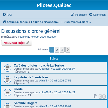
Pilotes.Québec
FAQ
Inscription
Connexion
Accueil du forum
Forum de discussions sur l'aviation générale
Discussions d'ordre général
Discussions d'ordre général
Modérateurs :
daniel61
,
toxedo_2000
,
glambert
Nouveau sujet
1
2
3
Suivant
61 sujets
Sujets
Café des pilotes - Lac-À-La-Tortue
Dernier message par
Georges
«
01 août 2026 08:07
Réponses :
1
Le pilote de Saint-Jean
Dernier message par
Alain T
«
30 juil. 2026 07:56
Réponses :
3
Corde
Dernier message par
chico5817
«
28 juil. 2026 14:22
Réponses :
13
1
2
Satellite Rogers
Dernier message par
Alain T
«
23 juil. 2026 10:07