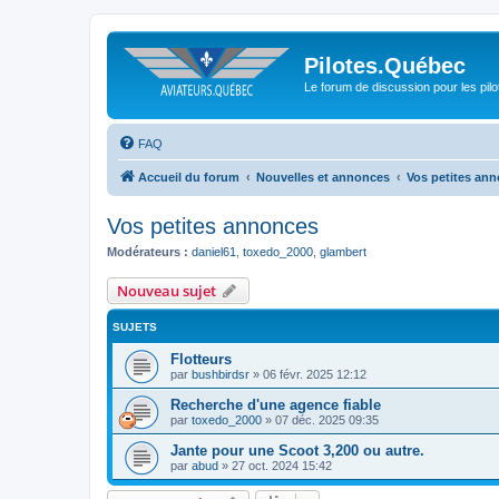
Pilotes.Québec
Le forum de discussion pour les pilo
FAQ
Accueil du forum
Nouvelles et annonces
Vos petites an
Vos petites annonces
Modérateurs :
daniel61
,
toxedo_2000
,
glambert
Nouveau sujet
SUJETS
Flotteurs
par
bushbirdsr
»
06 févr. 2025 12:12
Recherche d'une agence fiable
par
toxedo_2000
»
07 déc. 2025 09:35
Jante pour une Scoot 3,200 ou autre.
par
abud
»
27 oct. 2024 15:42