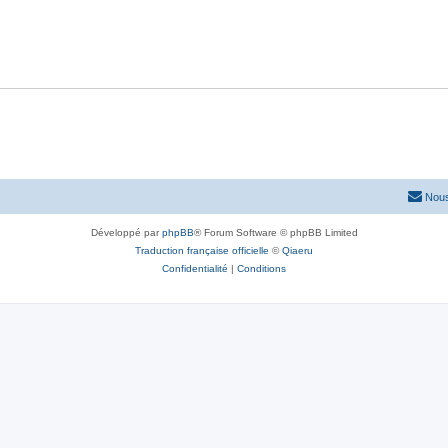
Nous
Développé par
phpBB
® Forum Software © phpBB Limited
Traduction française officielle
©
Qiaeru
Confidentialité
|
Conditions