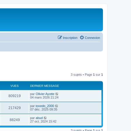
Inscription
Connexion
3 sujets • Page
1
sur
1
VUES
DERNIER MESSAGE
par
Olivier Ayotte
809219
04 mars 2026 21:24
par
toxedo_2000
217429
07 déc. 2025 09:35
par
abud
88249
27 oct. 2024 15:42
3 sujets • Page
1
sur
1