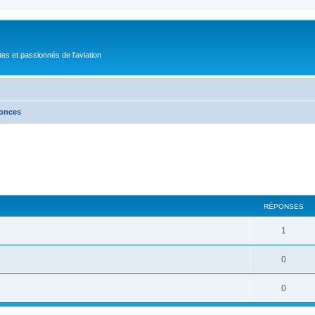
tes et passionnés de l'aviation
nonces
RÉPONSES
1
0
0