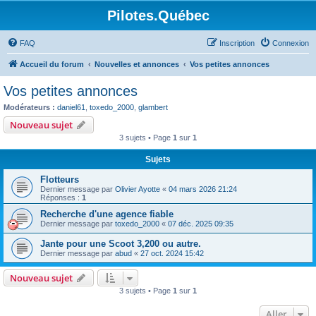
Pilotes.Québec
FAQ
Inscription
Connexion
Accueil du forum
Nouvelles et annonces
Vos petites annonces
Vos petites annonces
Modérateurs :
daniel61
,
toxedo_2000
,
glambert
Nouveau sujet
3 sujets • Page
1
sur
1
Sujets
Flotteurs
Dernier message par
Olivier Ayotte
«
04 mars 2026 21:24
Réponses :
1
Recherche d'une agence fiable
Dernier message par
toxedo_2000
«
07 déc. 2025 09:35
Jante pour une Scoot 3,200 ou autre.
Dernier message par
abud
«
27 oct. 2024 15:42
Nouveau sujet
3 sujets • Page
1
sur
1
Aller