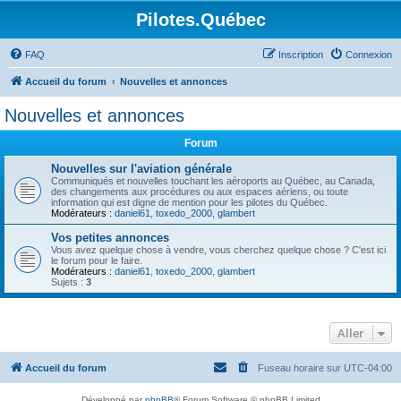
Pilotes.Québec
FAQ
Inscription
Connexion
Accueil du forum
Nouvelles et annonces
Nouvelles et annonces
Forum
Nouvelles sur l'aviation générale
Communiqués et nouvelles touchant les aéroports au Québec, au Canada,
des changements aux procédures ou aux espaces aériens, ou toute
information qui est digne de mention pour les pilotes du Québec.
Modérateurs :
daniel61
,
toxedo_2000
,
glambert
Vos petites annonces
Vous avez quelque chose à vendre, vous cherchez quelque chose ? C'est ici
le forum pour le faire.
Modérateurs :
daniel61
,
toxedo_2000
,
glambert
Sujets :
3
Aller
Accueil du forum
Fuseau horaire sur
UTC-04:00
Développé par
phpBB
® Forum Software © phpBB Limited