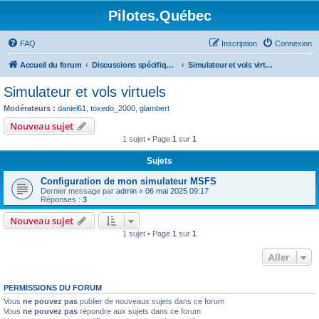
Pilotes.Québec
FAQ
Inscription
Connexion
Accueil du forum
Discussions spécifiques et techniques
Simulateur et vols virtuels
Simulateur et vols virtuels
Modérateurs :
daniel61
,
toxedo_2000
,
glambert
Nouveau sujet
1 sujet • Page
1
sur
1
Sujets
Configuration de mon simulateur MSFS
Dernier message par
admin
«
06 mai 2025 09:17
Réponses :
3
Nouveau sujet
1 sujet • Page
1
sur
1
Aller
PERMISSIONS DU FORUM
Vous
ne pouvez pas
publier de nouveaux sujets dans ce forum
Vous
ne pouvez pas
répondre aux sujets dans ce forum