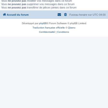
Vous
ne pouvez pas
modifier vos messages dans ce forum
Vous
ne pouvez pas
supprimer vos messages dans ce forum
Vous
ne pouvez pas
transférer de pièces jointes dans ce forum
Accueil du forum
Fuseau horaire sur
UTC-04:00
Développé par
phpBB
® Forum Software © phpBB Limited
Traduction française officielle
©
Qiaeru
Confidentialité
|
Conditions