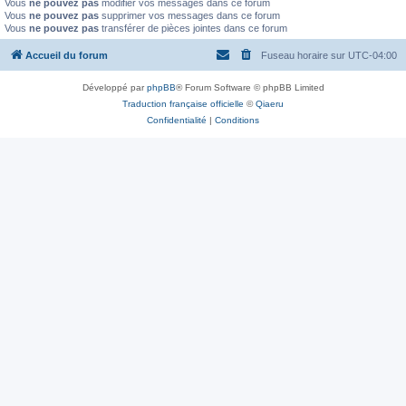
Vous
ne pouvez pas
modifier vos messages dans ce forum
Vous
ne pouvez pas
supprimer vos messages dans ce forum
Vous
ne pouvez pas
transférer de pièces jointes dans ce forum
Accueil du forum
Fuseau horaire sur
UTC-04:00
Développé par
phpBB
® Forum Software © phpBB Limited
Traduction française officielle
©
Qiaeru
Confidentialité
|
Conditions