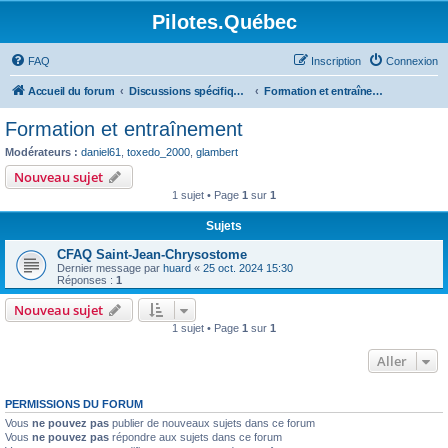
Pilotes.Québec
FAQ
Inscription
Connexion
Accueil du forum
Discussions spécifiques et techniques
Formation et entraînement
Formation et entraînement
Modérateurs :
daniel61
,
toxedo_2000
,
glambert
Nouveau sujet
1 sujet • Page
1
sur
1
Sujets
CFAQ Saint-Jean-Chrysostome
Dernier message par
huard
«
25 oct. 2024 15:30
Réponses :
1
Nouveau sujet
1 sujet • Page
1
sur
1
Aller
PERMISSIONS DU FORUM
Vous
ne pouvez pas
publier de nouveaux sujets dans ce forum
Vous
ne pouvez pas
répondre aux sujets dans ce forum