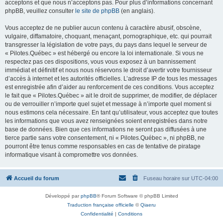
acceptons et que nous n’acceptons pas. Pour plus d’informations concernant
phpBB, veuillez consulter
le site de phpBB
(en anglais).
Vous acceptez de ne publier aucun contenu à caractère abusif, obscène,
vulgaire, diffamatoire, choquant, menaçant, pornographique, etc. qui pourrait
transgresser la législation de votre pays, du pays dans lequel le serveur de
« Pilotes.Québec » est hébergé ou encore la loi internationale. Si vous ne
respectez pas ces dispositions, vous vous exposez à un bannissement
immédiat et définitif et nous nous réservons le droit d’avertir votre fournisseur
d’accès à internet et les autorités officielles. L’adresse IP de tous les messages
est enregistrée afin d’aider au renforcement de ces conditions. Vous acceptez
le fait que « Pilotes.Québec » ait le droit de supprimer, de modifier, de déplacer
ou de verrouiller n’importe quel sujet et message à n’importe quel moment si
nous estimons cela nécessaire. En tant qu’utilisateur, vous acceptez que toutes
les informations que vous avez renseignées soient enregistrées dans notre
base de données. Bien que ces informations ne seront pas diffusées à une
tierce partie sans votre consentement, ni « Pilotes.Québec », ni phpBB, ne
pourront être tenus comme responsables en cas de tentative de piratage
informatique visant à compromettre vos données.
Accueil du forum
Fuseau horaire sur
UTC-04:00
Développé par
phpBB
® Forum Software © phpBB Limited
Traduction française officielle
©
Qiaeru
Confidentialité
|
Conditions