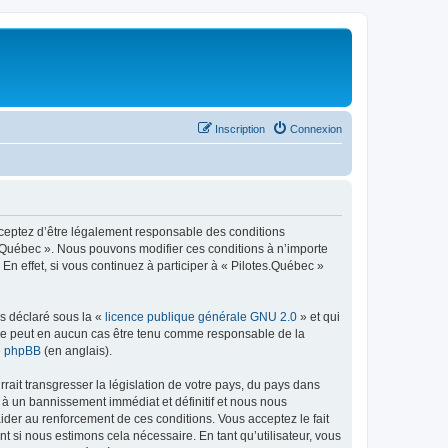
Inscription
Connexion
acceptez d’être légalement responsable des conditions
es.Québec ». Nous pouvons modifier ces conditions à n’importe
n effet, si vous continuez à participer à « Pilotes.Québec »
ns déclaré sous la «
licence publique générale GNU 2.0
» et qui
ed ne peut en aucun cas être tenu comme responsable de la
de phpBB
(en anglais).
ait transgresser la législation de votre pays, du pays dans
 à un bannissement immédiat et définitif et nous nous
d’aider au renforcement de ces conditions. Vous acceptez le fait
t si nous estimons cela nécessaire. En tant qu’utilisateur, vous