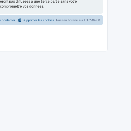
ont pas diffusées à une tierce partie sans votre
à compromettre vos données.
 contacter
Supprimer les cookies
Fuseau horaire sur
UTC-04:00