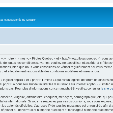
tes et passionnés de l'aviation
», « notre », « nos », « Pilotes.Québec » et « http://www.pilotes.quebec »), vous 
 de toutes les conditions suivantes, veuillez ne pas utiliser et accéder à « Pilot
ations, bien que nous vous conseillons de vérifier régulièrement par vous-même. E
z d’être légalement responsable des conditions modifiées et mises à jour.
 logiciel phpBB » et « phpBB Limited ») qui est un logiciel de forum de discussio
iel phpBB a pour seul but de faciliter les discussions sur internet et phpBB Limit
ptons pas. Pour plus d’informations concernant phpBB, veuillez consulter
le site 
obscène, vulgaire, diffamatoire, choquant, menaçant, pornographique, etc. qui pourr
la loi internationale. Si vous ne respectez pas ces dispositions, vous vous exposez
 et les autorités officielles. L’adresse IP de tous les messages est enregistrée afin 
de déplacer ou de verrouiller n’importe quel sujet et message à n’importe quel momen