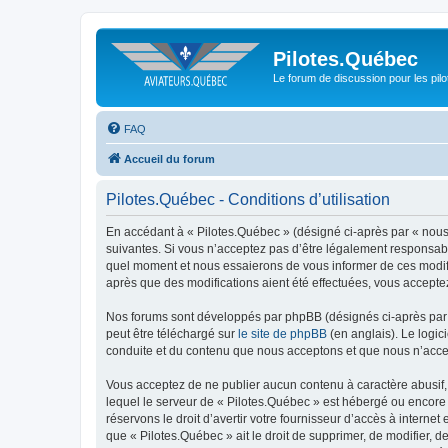
Pilotes.Québec
Le forum de discussion pour les pilo
FAQ
Accueil du forum
Pilotes.Québec - Conditions d’utilisation
En accédant à « Pilotes.Québec » (désigné ci-après par « nous 
suivantes. Si vous n’acceptez pas d’être légalement responsable
quel moment et nous essaierons de vous informer de ces modific
après que des modifications aient été effectuées, vous accepte
Nos forums sont développés par phpBB (désignés ci-après par «
peut être téléchargé sur
le site de phpBB
(en anglais). Le logic
conduite et du contenu que nous acceptons et que nous n’acce
Vous acceptez de ne publier aucun contenu à caractère abusif, 
lequel le serveur de « Pilotes.Québec » est hébergé ou encore 
réservons le droit d’avertir votre fournisseur d’accès à internet
que « Pilotes.Québec » ait le droit de supprimer, de modifier, 