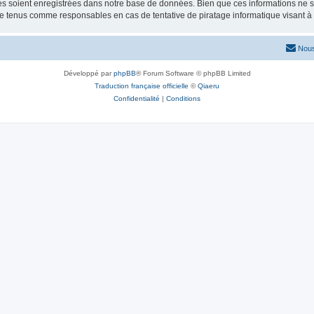
 soient enregistrées dans notre base de données. Bien que ces informations ne ser
re tenus comme responsables en cas de tentative de piratage informatique visant 
Nous
Développé par
phpBB
® Forum Software © phpBB Limited
Traduction française officielle
©
Qiaeru
Confidentialité
|
Conditions