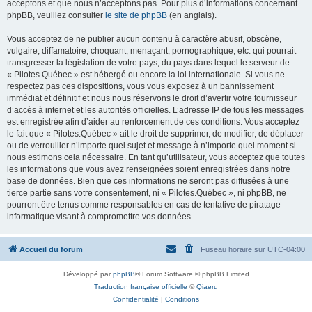
acceptons et que nous n’acceptons pas. Pour plus d’informations concernant
phpBB, veuillez consulter
le site de phpBB
(en anglais).
Vous acceptez de ne publier aucun contenu à caractère abusif, obscène,
vulgaire, diffamatoire, choquant, menaçant, pornographique, etc. qui pourrait
transgresser la législation de votre pays, du pays dans lequel le serveur de
« Pilotes.Québec » est hébergé ou encore la loi internationale. Si vous ne
respectez pas ces dispositions, vous vous exposez à un bannissement
immédiat et définitif et nous nous réservons le droit d’avertir votre fournisseur
d’accès à internet et les autorités officielles. L’adresse IP de tous les messages
est enregistrée afin d’aider au renforcement de ces conditions. Vous acceptez
le fait que « Pilotes.Québec » ait le droit de supprimer, de modifier, de déplacer
ou de verrouiller n’importe quel sujet et message à n’importe quel moment si
nous estimons cela nécessaire. En tant qu’utilisateur, vous acceptez que toutes
les informations que vous avez renseignées soient enregistrées dans notre
base de données. Bien que ces informations ne seront pas diffusées à une
tierce partie sans votre consentement, ni « Pilotes.Québec », ni phpBB, ne
pourront être tenus comme responsables en cas de tentative de piratage
informatique visant à compromettre vos données.
Accueil du forum
Fuseau horaire sur
UTC-04:00
Développé par
phpBB
® Forum Software © phpBB Limited
Traduction française officielle
©
Qiaeru
Confidentialité
|
Conditions