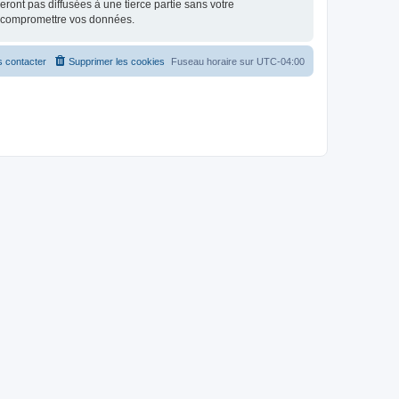
ont pas diffusées à une tierce partie sans votre
à compromettre vos données.
 contacter
Supprimer les cookies
Fuseau horaire sur
UTC-04:00