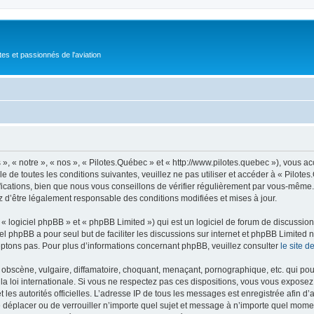
tes et passionnés de l'aviation
», « notre », « nos », « Pilotes.Québec » et « http://www.pilotes.quebec »), vous 
 de toutes les conditions suivantes, veuillez ne pas utiliser et accéder à « Pilot
ations, bien que nous vous conseillons de vérifier régulièrement par vous-même. E
z d’être légalement responsable des conditions modifiées et mises à jour.
 logiciel phpBB » et « phpBB Limited ») qui est un logiciel de forum de discussio
iel phpBB a pour seul but de faciliter les discussions sur internet et phpBB Limit
ptons pas. Pour plus d’informations concernant phpBB, veuillez consulter
le site 
obscène, vulgaire, diffamatoire, choquant, menaçant, pornographique, etc. qui pourr
la loi internationale. Si vous ne respectez pas ces dispositions, vous vous exposez
 et les autorités officielles. L’adresse IP de tous les messages est enregistrée afin 
de déplacer ou de verrouiller n’importe quel sujet et message à n’importe quel momen