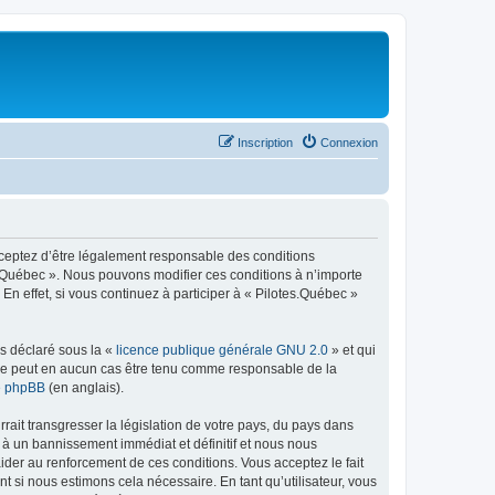
Inscription
Connexion
acceptez d’être légalement responsable des conditions
es.Québec ». Nous pouvons modifier ces conditions à n’importe
n effet, si vous continuez à participer à « Pilotes.Québec »
ns déclaré sous la «
licence publique générale GNU 2.0
» et qui
ed ne peut en aucun cas être tenu comme responsable de la
de phpBB
(en anglais).
ait transgresser la législation de votre pays, du pays dans
 à un bannissement immédiat et définitif et nous nous
d’aider au renforcement de ces conditions. Vous acceptez le fait
t si nous estimons cela nécessaire. En tant qu’utilisateur, vous