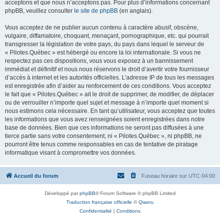
acceptons et que nous n’acceptons pas. Pour plus d’informations concernant
phpBB, veuillez consulter
le site de phpBB
(en anglais).
Vous acceptez de ne publier aucun contenu à caractère abusif, obscène,
vulgaire, diffamatoire, choquant, menaçant, pornographique, etc. qui pourrait
transgresser la législation de votre pays, du pays dans lequel le serveur de
« Pilotes.Québec » est hébergé ou encore la loi internationale. Si vous ne
respectez pas ces dispositions, vous vous exposez à un bannissement
immédiat et définitif et nous nous réservons le droit d’avertir votre fournisseur
d’accès à internet et les autorités officielles. L’adresse IP de tous les messages
est enregistrée afin d’aider au renforcement de ces conditions. Vous acceptez
le fait que « Pilotes.Québec » ait le droit de supprimer, de modifier, de déplacer
ou de verrouiller n’importe quel sujet et message à n’importe quel moment si
nous estimons cela nécessaire. En tant qu’utilisateur, vous acceptez que toutes
les informations que vous avez renseignées soient enregistrées dans notre
base de données. Bien que ces informations ne seront pas diffusées à une
tierce partie sans votre consentement, ni « Pilotes.Québec », ni phpBB, ne
pourront être tenus comme responsables en cas de tentative de piratage
informatique visant à compromettre vos données.
Accueil du forum
Fuseau horaire sur
UTC-04:00
Développé par
phpBB
® Forum Software © phpBB Limited
Traduction française officielle
©
Qiaeru
Confidentialité
|
Conditions