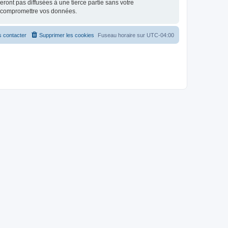
ont pas diffusées à une tierce partie sans votre
à compromettre vos données.
 contacter
Supprimer les cookies
Fuseau horaire sur
UTC-04:00