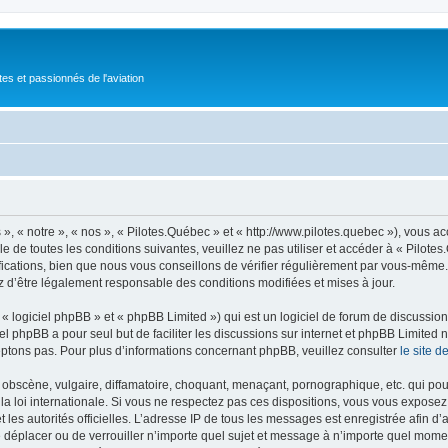
tes et passionnés de l'aviation
», « notre », « nos », « Pilotes.Québec » et « http://www.pilotes.quebec »), vous 
 de toutes les conditions suivantes, veuillez ne pas utiliser et accéder à « Pilot
ations, bien que nous vous conseillons de vérifier régulièrement par vous-même. E
z d’être légalement responsable des conditions modifiées et mises à jour.
 logiciel phpBB » et « phpBB Limited ») qui est un logiciel de forum de discussio
iel phpBB a pour seul but de faciliter les discussions sur internet et phpBB Limit
ptons pas. Pour plus d’informations concernant phpBB, veuillez consulter
le site 
obscène, vulgaire, diffamatoire, choquant, menaçant, pornographique, etc. qui pourr
la loi internationale. Si vous ne respectez pas ces dispositions, vous vous exposez
 et les autorités officielles. L’adresse IP de tous les messages est enregistrée afin 
de déplacer ou de verrouiller n’importe quel sujet et message à n’importe quel momen