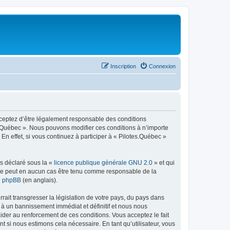
Inscription
Connexion
acceptez d’être légalement responsable des conditions
es.Québec ». Nous pouvons modifier ces conditions à n’importe
n effet, si vous continuez à participer à « Pilotes.Québec »
ns déclaré sous la «
licence publique générale GNU 2.0
» et qui
ed ne peut en aucun cas être tenu comme responsable de la
de phpBB
(en anglais).
ait transgresser la législation de votre pays, du pays dans
 à un bannissement immédiat et définitif et nous nous
d’aider au renforcement de ces conditions. Vous acceptez le fait
t si nous estimons cela nécessaire. En tant qu’utilisateur, vous