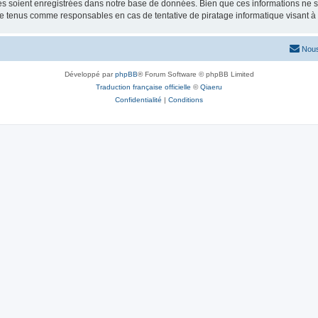
 soient enregistrées dans notre base de données. Bien que ces informations ne ser
re tenus comme responsables en cas de tentative de piratage informatique visant 
Nous
Développé par
phpBB
® Forum Software © phpBB Limited
Traduction française officielle
©
Qiaeru
Confidentialité
|
Conditions