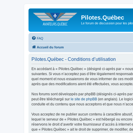
Pilotes.Québec
Le forum de discussion pour les pilo
FAQ
Accueil du forum
Pilotes.Québec - Conditions d’utilisation
En accédant à « Pilotes.Québec » (désigné ci-après par « nous 
suivantes. Si vous n’acceptez pas d’être légalement responsable
quel moment et nous essaierons de vous informer de ces modific
après que des modifications aient été effectuées, vous accepte
Nos forums sont développés par phpBB (désignés ci-après par «
peut être téléchargé sur
le site de phpBB
(en anglais). Le logic
conduite et du contenu que nous acceptons et que nous n’acce
Vous acceptez de ne publier aucun contenu à caractère abusif, 
lequel le serveur de « Pilotes.Québec » est hébergé ou encore 
réservons le droit d’avertir votre fournisseur d’accès à internet
que « Pilotes.Québec » ait le droit de supprimer, de modifier, 