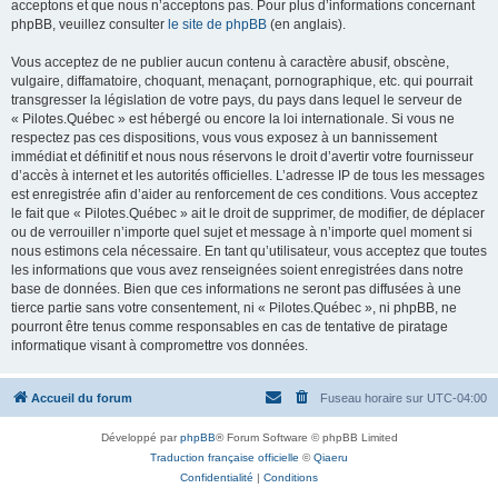
acceptons et que nous n’acceptons pas. Pour plus d’informations concernant
phpBB, veuillez consulter
le site de phpBB
(en anglais).
Vous acceptez de ne publier aucun contenu à caractère abusif, obscène,
vulgaire, diffamatoire, choquant, menaçant, pornographique, etc. qui pourrait
transgresser la législation de votre pays, du pays dans lequel le serveur de
« Pilotes.Québec » est hébergé ou encore la loi internationale. Si vous ne
respectez pas ces dispositions, vous vous exposez à un bannissement
immédiat et définitif et nous nous réservons le droit d’avertir votre fournisseur
d’accès à internet et les autorités officielles. L’adresse IP de tous les messages
est enregistrée afin d’aider au renforcement de ces conditions. Vous acceptez
le fait que « Pilotes.Québec » ait le droit de supprimer, de modifier, de déplacer
ou de verrouiller n’importe quel sujet et message à n’importe quel moment si
nous estimons cela nécessaire. En tant qu’utilisateur, vous acceptez que toutes
les informations que vous avez renseignées soient enregistrées dans notre
base de données. Bien que ces informations ne seront pas diffusées à une
tierce partie sans votre consentement, ni « Pilotes.Québec », ni phpBB, ne
pourront être tenus comme responsables en cas de tentative de piratage
informatique visant à compromettre vos données.
Accueil du forum
Fuseau horaire sur
UTC-04:00
Développé par
phpBB
® Forum Software © phpBB Limited
Traduction française officielle
©
Qiaeru
Confidentialité
|
Conditions