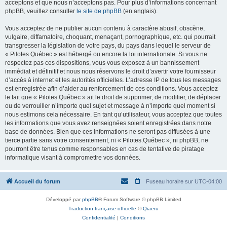
acceptons et que nous n’acceptons pas. Pour plus d’informations concernant
phpBB, veuillez consulter
le site de phpBB
(en anglais).
Vous acceptez de ne publier aucun contenu à caractère abusif, obscène,
vulgaire, diffamatoire, choquant, menaçant, pornographique, etc. qui pourrait
transgresser la législation de votre pays, du pays dans lequel le serveur de
« Pilotes.Québec » est hébergé ou encore la loi internationale. Si vous ne
respectez pas ces dispositions, vous vous exposez à un bannissement
immédiat et définitif et nous nous réservons le droit d’avertir votre fournisseur
d’accès à internet et les autorités officielles. L’adresse IP de tous les messages
est enregistrée afin d’aider au renforcement de ces conditions. Vous acceptez
le fait que « Pilotes.Québec » ait le droit de supprimer, de modifier, de déplacer
ou de verrouiller n’importe quel sujet et message à n’importe quel moment si
nous estimons cela nécessaire. En tant qu’utilisateur, vous acceptez que toutes
les informations que vous avez renseignées soient enregistrées dans notre
base de données. Bien que ces informations ne seront pas diffusées à une
tierce partie sans votre consentement, ni « Pilotes.Québec », ni phpBB, ne
pourront être tenus comme responsables en cas de tentative de piratage
informatique visant à compromettre vos données.
Accueil du forum
Fuseau horaire sur
UTC-04:00
Développé par
phpBB
® Forum Software © phpBB Limited
Traduction française officielle
©
Qiaeru
Confidentialité
|
Conditions