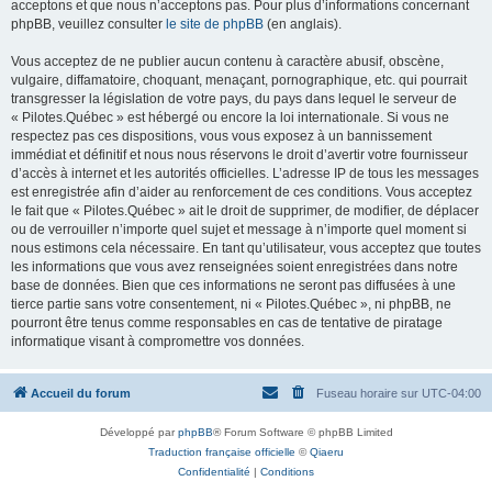
acceptons et que nous n’acceptons pas. Pour plus d’informations concernant
phpBB, veuillez consulter
le site de phpBB
(en anglais).
Vous acceptez de ne publier aucun contenu à caractère abusif, obscène,
vulgaire, diffamatoire, choquant, menaçant, pornographique, etc. qui pourrait
transgresser la législation de votre pays, du pays dans lequel le serveur de
« Pilotes.Québec » est hébergé ou encore la loi internationale. Si vous ne
respectez pas ces dispositions, vous vous exposez à un bannissement
immédiat et définitif et nous nous réservons le droit d’avertir votre fournisseur
d’accès à internet et les autorités officielles. L’adresse IP de tous les messages
est enregistrée afin d’aider au renforcement de ces conditions. Vous acceptez
le fait que « Pilotes.Québec » ait le droit de supprimer, de modifier, de déplacer
ou de verrouiller n’importe quel sujet et message à n’importe quel moment si
nous estimons cela nécessaire. En tant qu’utilisateur, vous acceptez que toutes
les informations que vous avez renseignées soient enregistrées dans notre
base de données. Bien que ces informations ne seront pas diffusées à une
tierce partie sans votre consentement, ni « Pilotes.Québec », ni phpBB, ne
pourront être tenus comme responsables en cas de tentative de piratage
informatique visant à compromettre vos données.
Accueil du forum
Fuseau horaire sur
UTC-04:00
Développé par
phpBB
® Forum Software © phpBB Limited
Traduction française officielle
©
Qiaeru
Confidentialité
|
Conditions