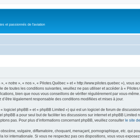
tes et passionnés de l'aviation
», « notre », « nos », « Pilotes.Québec » et « http://www.pilotes.quebec »), vous 
 de toutes les conditions suivantes, veuillez ne pas utiliser et accéder à « Pilot
ations, bien que nous vous conseillons de vérifier régulièrement par vous-même. E
z d’être légalement responsable des conditions modifiées et mises à jour.
 logiciel phpBB » et « phpBB Limited ») qui est un logiciel de forum de discussio
iel phpBB a pour seul but de faciliter les discussions sur internet et phpBB Limit
ptons pas. Pour plus d’informations concernant phpBB, veuillez consulter
le site 
obscène, vulgaire, diffamatoire, choquant, menaçant, pornographique, etc. qui pourr
la loi internationale. Si vous ne respectez pas ces dispositions, vous vous exposez