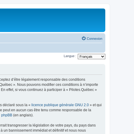
Connexion
Langue :
acceptez d’être légalement responsable des conditions
es.Québec ». Nous pouvons modifier ces conditions à n’importe
n effet, si vous continuez à participer à « Pilotes.Québec »
ns déclaré sous la «
licence publique générale GNU 2.0
» et qui
ed ne peut en aucun cas être tenu comme responsable de la
de phpBB
(en anglais).
ait transgresser la législation de votre pays, du pays dans
 à un bannissement immédiat et définitif et nous nous