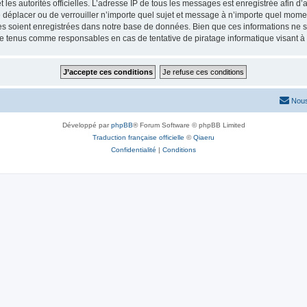
 et les autorités officielles. L’adresse IP de tous les messages est enregistrée afin 
de déplacer ou de verrouiller n’importe quel sujet et message à n’importe quel momen
 soient enregistrées dans notre base de données. Bien que ces informations ne ser
re tenus comme responsables en cas de tentative de piratage informatique visant 
Nous
Développé par
phpBB
® Forum Software © phpBB Limited
Traduction française officielle
©
Qiaeru
Confidentialité
|
Conditions