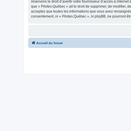
réservons le droit d’avertir votre fournisseur d’accès à internet
que « Pilotes.Québec » ait le droit de supprimer, de modifier, 
acceptez que toutes les informations que vous avez renseignées
consentement, ni « Pilotes.Québec », ni phpBB, ne pourront êt
Accueil du forum