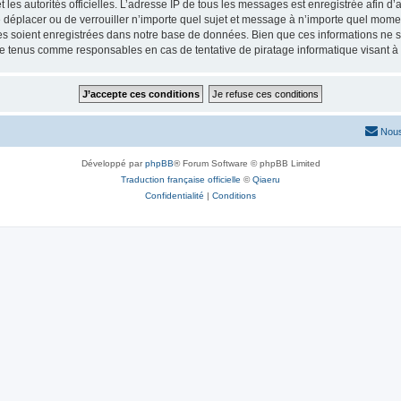
 et les autorités officielles. L’adresse IP de tous les messages est enregistrée afin 
de déplacer ou de verrouiller n’importe quel sujet et message à n’importe quel momen
 soient enregistrées dans notre base de données. Bien que ces informations ne ser
re tenus comme responsables en cas de tentative de piratage informatique visant 
Nous
Développé par
phpBB
® Forum Software © phpBB Limited
Traduction française officielle
©
Qiaeru
Confidentialité
|
Conditions