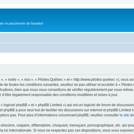
tes et passionnés de l'aviation
», « notre », « nos », « Pilotes.Québec » et « http://www.pilotes.quebec »), vous 
 de toutes les conditions suivantes, veuillez ne pas utiliser et accéder à « Pilot
ations, bien que nous vous conseillons de vérifier régulièrement par vous-même. E
z d’être légalement responsable des conditions modifiées et mises à jour.
 logiciel phpBB » et « phpBB Limited ») qui est un logiciel de forum de discussio
iel phpBB a pour seul but de faciliter les discussions sur internet et phpBB Limit
ptons pas. Pour plus d’informations concernant phpBB, veuillez consulter
le site 
obscène, vulgaire, diffamatoire, choquant, menaçant, pornographique, etc. qui pourr
la loi internationale. Si vous ne respectez pas ces dispositions, vous vous exposez