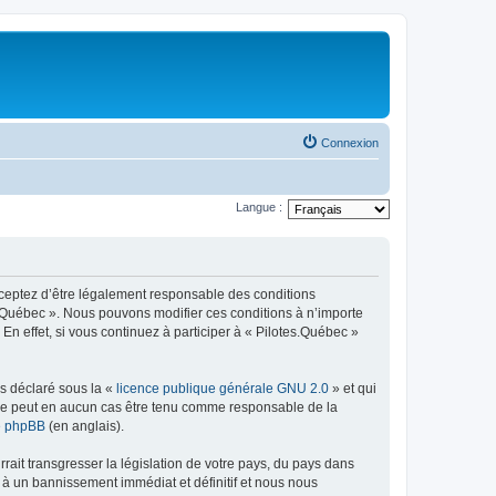
Connexion
Langue :
acceptez d’être légalement responsable des conditions
es.Québec ». Nous pouvons modifier ces conditions à n’importe
n effet, si vous continuez à participer à « Pilotes.Québec »
ns déclaré sous la «
licence publique générale GNU 2.0
» et qui
ed ne peut en aucun cas être tenu comme responsable de la
de phpBB
(en anglais).
ait transgresser la législation de votre pays, du pays dans
 à un bannissement immédiat et définitif et nous nous