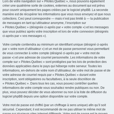
Lors de votre navigation sur « Pilotes.Québec », nous pouvons également
créer une quatrième sorte de cookies, externes au document qui est prévu
pour couvrir uniquement les pages créées par le logiciel phpBB. La seconde
manière est de récupérer les informations que vous nous envoyez et que nous
collectons. Ceci peut correspondre — mais n’est pas limité à — la publication
de messages en tant qu’utilisateur anonyme, l’inscription sur
« Pilotes.Québec » (désignée ci-après par « votre compte ») et les messages
que vous publiez après votre inscription et lors de votre connexion (désignés
ci-après par « vos messages »).
Votre compte contiendra au minimum un identifiant unique (désigné ci-après
par « votre nom d’utilisateur ») et un mot de passe personnel vous permettant
de vous connecter à votre compte (désigné ci-après par « votre mot de
passe ») et une adresse de courriel personnelle. Les informations de votre
compte sur « Pilotes.Québec » sont protégées par les lois de protection des
données applicables dans le pays qui héberge notre serveur. Toutes les
informations, en-dehors de votre nom d’utilisateur, de votre mot de passe et de
votre adresse de courriel requis par « Pilotes.Québec » durant votre
inscription, sont obligatoires ou facultatives, à la seule discrétion de
« Pilotes.Québec ». Dans tous les cas, vous pouvez contrôler quelles
informations de votre compte vous souhaitez rendre publiques ou non. De
plus, vous pouvez décider de vous abonner ou non à la liste de diffusion du
logiciel phpBB depuis une option disponible sur votre compte.
Votre mot de passe est chiffré (par un chiffrage à sens unique) afin qu’il soit
sécurisé. Cependant, il est recommandé de ne pas utiliser le même mot de
passe sur plusieurs sites internet différents. Votre mot de passe est le moyen