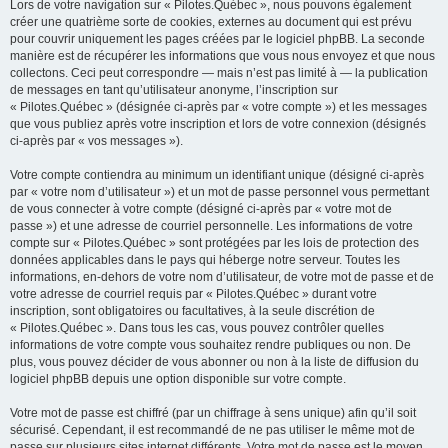
Lors de votre navigation sur « Pilotes.Québec », nous pouvons également
créer une quatrième sorte de cookies, externes au document qui est prévu
pour couvrir uniquement les pages créées par le logiciel phpBB. La seconde
manière est de récupérer les informations que vous nous envoyez et que nous
collectons. Ceci peut correspondre — mais n’est pas limité à — la publication
de messages en tant qu’utilisateur anonyme, l’inscription sur
« Pilotes.Québec » (désignée ci-après par « votre compte ») et les messages
que vous publiez après votre inscription et lors de votre connexion (désignés
ci-après par « vos messages »).
Votre compte contiendra au minimum un identifiant unique (désigné ci-après
par « votre nom d’utilisateur ») et un mot de passe personnel vous permettant
de vous connecter à votre compte (désigné ci-après par « votre mot de
passe ») et une adresse de courriel personnelle. Les informations de votre
compte sur « Pilotes.Québec » sont protégées par les lois de protection des
données applicables dans le pays qui héberge notre serveur. Toutes les
informations, en-dehors de votre nom d’utilisateur, de votre mot de passe et de
votre adresse de courriel requis par « Pilotes.Québec » durant votre
inscription, sont obligatoires ou facultatives, à la seule discrétion de
« Pilotes.Québec ». Dans tous les cas, vous pouvez contrôler quelles
informations de votre compte vous souhaitez rendre publiques ou non. De
plus, vous pouvez décider de vous abonner ou non à la liste de diffusion du
logiciel phpBB depuis une option disponible sur votre compte.
Votre mot de passe est chiffré (par un chiffrage à sens unique) afin qu’il soit
sécurisé. Cependant, il est recommandé de ne pas utiliser le même mot de
passe sur plusieurs sites internet différents. Votre mot de passe est le moyen