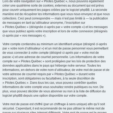
Lors de votre navigation sur « Pilotes.Québec », nous pouvons également
créer une quatrième sorte de cookies, externes au document qui est prévu
pour couvrir uniquement les pages créées par le logiciel phpBB. La seconde
manière est de récupérer les informations que vous nous envoyez et que nous
collectons. Ceci peut correspondre — mais n’est pas limité à — la publication
de messages en tant qu’utilisateur anonyme, l’inscription sur
« Pilotes.Québec » (désignée ci-après par « votre compte ») et les messages
que vous publiez après votre inscription et lors de votre connexion (désignés
ci-après par « vos messages »).
Votre compte contiendra au minimum un identifiant unique (désigné ci-après
par « votre nom d’utilisateur ») et un mot de passe personnel vous permettant
de vous connecter à votre compte (désigné ci-après par « votre mot de
passe ») et une adresse de courriel personnelle. Les informations de votre
compte sur « Pilotes.Québec » sont protégées par les lois de protection des
données applicables dans le pays qui héberge notre serveur. Toutes les
informations, en-dehors de votre nom d’utilisateur, de votre mot de passe et de
votre adresse de courriel requis par « Pilotes.Québec » durant votre
inscription, sont obligatoires ou facultatives, à la seule discrétion de
« Pilotes.Québec ». Dans tous les cas, vous pouvez contrôler quelles
informations de votre compte vous souhaitez rendre publiques ou non. De
plus, vous pouvez décider de vous abonner ou non à la liste de diffusion du
logiciel phpBB depuis une option disponible sur votre compte.
Votre mot de passe est chiffré (par un chiffrage à sens unique) afin qu’il soit
sécurisé. Cependant, il est recommandé de ne pas utiliser le même mot de
passe sur plusieurs sites internet différents. Votre mot de passe est le moyen