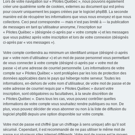
Lors de votre navigation sur « Pilotes.Québec », nous pouvons également
créer une quatrième sorte de cookies, externes au document qui est prévu
pour couvrir uniquement les pages créées par le logiciel phpBB. La seconde
manière est de récupérer les informations que vous nous envoyez et que nous
collectons. Ceci peut correspondre — mais n’est pas limité à — la publication
de messages en tant qu’utilisateur anonyme, l’inscription sur
« Pilotes.Québec » (désignée ci-après par « votre compte ») et les messages
que vous publiez après votre inscription et lors de votre connexion (désignés
ci-après par « vos messages »).
Votre compte contiendra au minimum un identifiant unique (désigné ci-après
par « votre nom d’utilisateur ») et un mot de passe personnel vous permettant
de vous connecter à votre compte (désigné ci-après par « votre mot de
passe ») et une adresse de courriel personnelle. Les informations de votre
compte sur « Pilotes.Québec » sont protégées par les lois de protection des
données applicables dans le pays qui héberge notre serveur. Toutes les
informations, en-dehors de votre nom d’utilisateur, de votre mot de passe et de
votre adresse de courriel requis par « Pilotes.Québec » durant votre
inscription, sont obligatoires ou facultatives, à la seule discrétion de
« Pilotes.Québec ». Dans tous les cas, vous pouvez contrôler quelles
informations de votre compte vous souhaitez rendre publiques ou non. De
plus, vous pouvez décider de vous abonner ou non à la liste de diffusion du
logiciel phpBB depuis une option disponible sur votre compte.
Votre mot de passe est chiffré (par un chiffrage à sens unique) afin qu’il soit
sécurisé. Cependant, il est recommandé de ne pas utiliser le même mot de
passe sur plusieurs sites internet différents. Votre mot de passe est le moyen