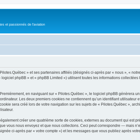
tes et passionnés de l'aviation
Pilotes.Québec » et ses partenaires affiliés (désignés ci-après par « nous », « notre
logiciel phpBB » et « phpBB Limited ») utilisent toutes les informations collectées l
 Premièrement, en naviguant sur « Pilotes.Québec », le logiciel phpBB génèrera un c
ordinateur. Les deux premiers cookies ne contiennent qu’un identifiant utilisateur 
okie sera créé lors de votre navigation sur les sujets de « Pilotes.Québec », archiv
lisateur.
 également créer une quatrième sorte de cookies, externes au document qui est pré
que vous nous envoyez et que nous collectons. Ceci peut correspondre — mais n’es
ésignée ci-après par « votre compte ») et les messages que vous publiez après votre