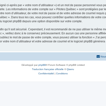
igné ci-après par « votre nom d’utilisateur ») et un mot de passe personnel vous p
elle. Les informations de votre compte sur « Pilotes.Québec » sont protégées par l
re nom d’utilisateur, de votre mot de passe et de votre adresse de courriel requis p
s.Québec ». Dans tous les cas, vous pouvez contrôler quelles informations de votre
du logiciel phpBB depuis une option disponible sur votre compte.
afin qu’il soit sécurisé. Cependant, il est recommandé de ne pas utiliser le même mot
 », veillez donc à le conservez précieusement. En aucun cas une personne affiliée 
bliez le mot de passe de votre compte, vous pouvez utiliser la fonction « J’ai per
r votre nom d’utilisateur et votre adresse de courriel et le logiciel phpBB génére
Nous
Développé par
phpBB
® Forum Software © phpBB Limited
Traduction française officielle
©
Qiaeru
Confidentialité
|
Conditions