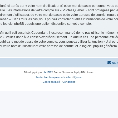
igné ci-après par « votre nom d’utilisateur ») et un mot de passe personnel vous p
elle. Les informations de votre compte sur « Pilotes.Québec » sont protégées par l
re nom d’utilisateur, de votre mot de passe et de votre adresse de courriel requis p
s.Québec ». Dans tous les cas, vous pouvez contrôler quelles informations de votre
du logiciel phpBB depuis une option disponible sur votre compte.
afin qu’il soit sécurisé. Cependant, il est recommandé de ne pas utiliser le même mot
 », veillez donc à le conservez précieusement. En aucun cas une personne affiliée 
bliez le mot de passe de votre compte, vous pouvez utiliser la fonction « J’ai per
r votre nom d’utilisateur et votre adresse de courriel et le logiciel phpBB génére
Nous
Développé par
phpBB
® Forum Software © phpBB Limited
Traduction française officielle
©
Qiaeru
Confidentialité
|
Conditions