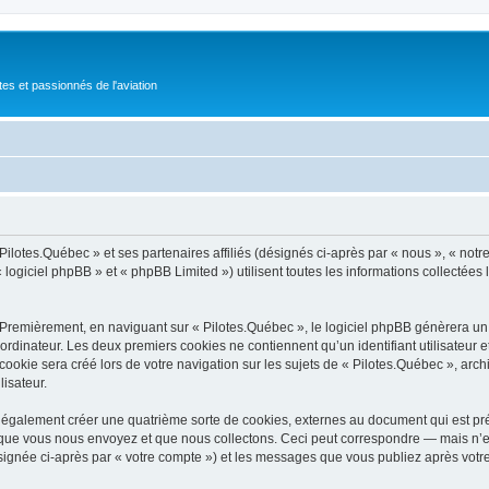
tes et passionnés de l'aviation
Pilotes.Québec » et ses partenaires affiliés (désignés ci-après par « nous », « notre
logiciel phpBB » et « phpBB Limited ») utilisent toutes les informations collectées l
 Premièrement, en naviguant sur « Pilotes.Québec », le logiciel phpBB génèrera un c
ordinateur. Les deux premiers cookies ne contiennent qu’un identifiant utilisateur 
okie sera créé lors de votre navigation sur les sujets de « Pilotes.Québec », archiv
lisateur.
 également créer une quatrième sorte de cookies, externes au document qui est pré
que vous nous envoyez et que nous collectons. Ceci peut correspondre — mais n’es
ésignée ci-après par « votre compte ») et les messages que vous publiez après votre