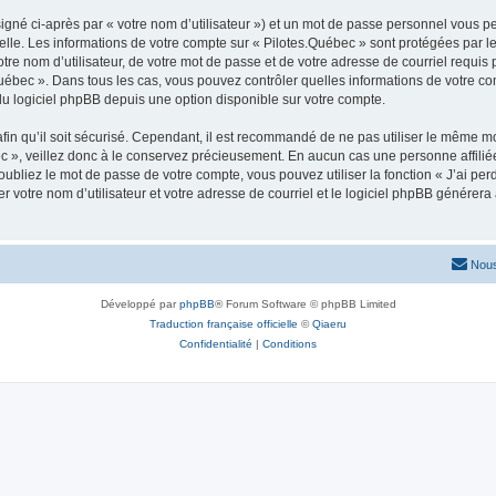
igné ci-après par « votre nom d’utilisateur ») et un mot de passe personnel vous p
elle. Les informations de votre compte sur « Pilotes.Québec » sont protégées par l
re nom d’utilisateur, de votre mot de passe et de votre adresse de courriel requis p
s.Québec ». Dans tous les cas, vous pouvez contrôler quelles informations de votre
du logiciel phpBB depuis une option disponible sur votre compte.
afin qu’il soit sécurisé. Cependant, il est recommandé de ne pas utiliser le même mot
 », veillez donc à le conservez précieusement. En aucun cas une personne affiliée 
bliez le mot de passe de votre compte, vous pouvez utiliser la fonction « J’ai per
r votre nom d’utilisateur et votre adresse de courriel et le logiciel phpBB génére
Nous
Développé par
phpBB
® Forum Software © phpBB Limited
Traduction française officielle
©
Qiaeru
Confidentialité
|
Conditions