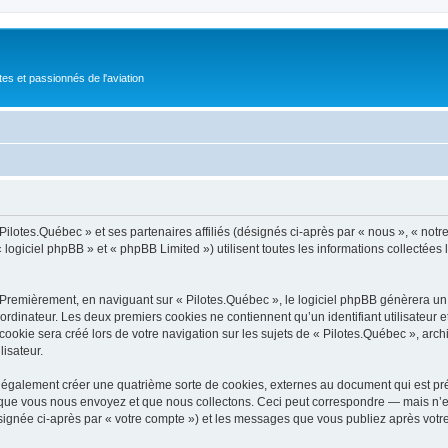
tes et passionnés de l'aviation
Pilotes.Québec » et ses partenaires affiliés (désignés ci-après par « nous », « notre
logiciel phpBB » et « phpBB Limited ») utilisent toutes les informations collectées l
 Premièrement, en naviguant sur « Pilotes.Québec », le logiciel phpBB génèrera un c
ordinateur. Les deux premiers cookies ne contiennent qu’un identifiant utilisateur 
okie sera créé lors de votre navigation sur les sujets de « Pilotes.Québec », archiv
lisateur.
 également créer une quatrième sorte de cookies, externes au document qui est pré
que vous nous envoyez et que nous collectons. Ceci peut correspondre — mais n’es
ésignée ci-après par « votre compte ») et les messages que vous publiez après votre