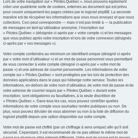
Lors de votre navigation sur « Pilotes.Québec », nous pouvons également
créer une quatrième sorte de cookies, externes au document qui est prévu
pour couvrir uniquement les pages créées par le logiciel phpBB. La seconde
manière est de récupérer les informations que vous nous envoyez et que nous
collectons. Ceci peut correspondre — mais n’est pas limité à — la publication
de messages en tant qu’utilisateur anonyme, l’inscription sur
« Pilotes.Québec » (désignée ci-après par « votre compte ») et les messages
que vous publiez après votre inscription et lors de votre connexion (désignés
ci-après par « vos messages »).
Votre compte contiendra au minimum un identifiant unique (désigné ci-après
par « votre nom d’utilisateur ») et un mot de passe personnel vous permettant
de vous connecter à votre compte (désigné ci-après par « votre mot de
passe ») et une adresse de courriel personnelle. Les informations de votre
compte sur « Pilotes.Québec » sont protégées par les lois de protection des
données applicables dans le pays qui héberge notre serveur. Toutes les
informations, en-dehors de votre nom d’utilisateur, de votre mot de passe et de
votre adresse de courriel requis par « Pilotes.Québec » durant votre
inscription, sont obligatoires ou facultatives, à la seule discrétion de
« Pilotes.Québec ». Dans tous les cas, vous pouvez contrôler quelles
informations de votre compte vous souhaitez rendre publiques ou non. De
plus, vous pouvez décider de vous abonner ou non à la liste de diffusion du
logiciel phpBB depuis une option disponible sur votre compte.
Votre mot de passe est chiffré (par un chiffrage à sens unique) afin qu’il soit
sécurisé. Cependant, il est recommandé de ne pas utiliser le même mot de
passe sur plusieurs sites internet différents. Votre mot de passe est le moyen