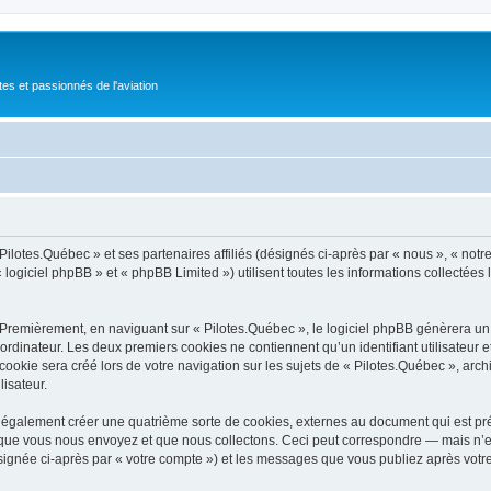
tes et passionnés de l'aviation
Pilotes.Québec » et ses partenaires affiliés (désignés ci-après par « nous », « notre
logiciel phpBB » et « phpBB Limited ») utilisent toutes les informations collectées l
 Premièrement, en naviguant sur « Pilotes.Québec », le logiciel phpBB génèrera un c
ordinateur. Les deux premiers cookies ne contiennent qu’un identifiant utilisateur 
okie sera créé lors de votre navigation sur les sujets de « Pilotes.Québec », archiv
lisateur.
 également créer une quatrième sorte de cookies, externes au document qui est pré
que vous nous envoyez et que nous collectons. Ceci peut correspondre — mais n’es
ésignée ci-après par « votre compte ») et les messages que vous publiez après votre