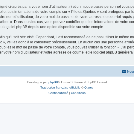
igné ci-après par « votre nom d’utilisateur ») et un mot de passe personnel vous p
elle. Les informations de votre compte sur « Pilotes.Québec » sont protégées par l
re nom d’utilisateur, de votre mot de passe et de votre adresse de courriel requis p
s.Québec ». Dans tous les cas, vous pouvez contrôler quelles informations de votre
du logiciel phpBB depuis une option disponible sur votre compte.
afin qu’il soit sécurisé. Cependant, il est recommandé de ne pas utiliser le même mot
 », veillez donc à le conservez précieusement. En aucun cas une personne affiliée 
bliez le mot de passe de votre compte, vous pouvez utiliser la fonction « J’ai per
r votre nom d’utilisateur et votre adresse de courriel et le logiciel phpBB génére
Nous
Développé par
phpBB
® Forum Software © phpBB Limited
Traduction française officielle
©
Qiaeru
Confidentialité
|
Conditions