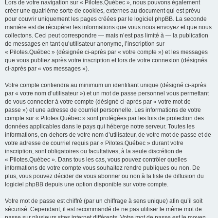
Lors de votre navigation sur « Pilotes.Québec », nous pouvons également
créer une quatrième sorte de cookies, externes au document qui est prévu
pour couvrir uniquement les pages créées par le logiciel phpBB. La seconde
manière est de récupérer les informations que vous nous envoyez et que nous
collectons. Ceci peut correspondre — mais n’est pas limité à — la publication
de messages en tant qu’utilisateur anonyme, l’inscription sur
« Pilotes.Québec » (désignée ci-après par « votre compte ») et les messages
que vous publiez après votre inscription et lors de votre connexion (désignés
ci-après par « vos messages »).
Votre compte contiendra au minimum un identifiant unique (désigné ci-après
par « votre nom d’utilisateur ») et un mot de passe personnel vous permettant
de vous connecter à votre compte (désigné ci-après par « votre mot de
passe ») et une adresse de courriel personnelle. Les informations de votre
compte sur « Pilotes.Québec » sont protégées par les lois de protection des
données applicables dans le pays qui héberge notre serveur. Toutes les
informations, en-dehors de votre nom d’utilisateur, de votre mot de passe et de
votre adresse de courriel requis par « Pilotes.Québec » durant votre
inscription, sont obligatoires ou facultatives, à la seule discrétion de
« Pilotes.Québec ». Dans tous les cas, vous pouvez contrôler quelles
informations de votre compte vous souhaitez rendre publiques ou non. De
plus, vous pouvez décider de vous abonner ou non à la liste de diffusion du
logiciel phpBB depuis une option disponible sur votre compte.
Votre mot de passe est chiffré (par un chiffrage à sens unique) afin qu’il soit
sécurisé. Cependant, il est recommandé de ne pas utiliser le même mot de
passe sur plusieurs sites internet différents. Votre mot de passe est le moyen