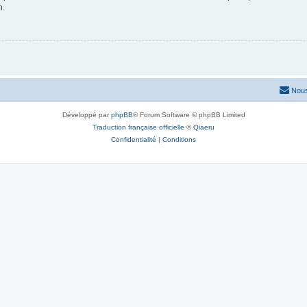
n.
Nous
Développé par
phpBB
® Forum Software © phpBB Limited
Traduction française officielle
©
Qiaeru
Confidentialité
|
Conditions