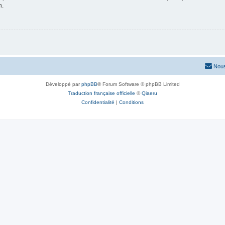
n.
Nous
Développé par
phpBB
® Forum Software © phpBB Limited
Traduction française officielle
©
Qiaeru
Confidentialité
|
Conditions