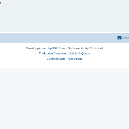
n.
Nous
Développé par
phpBB
® Forum Software © phpBB Limited
Traduction française officielle
©
Qiaeru
Confidentialité
|
Conditions