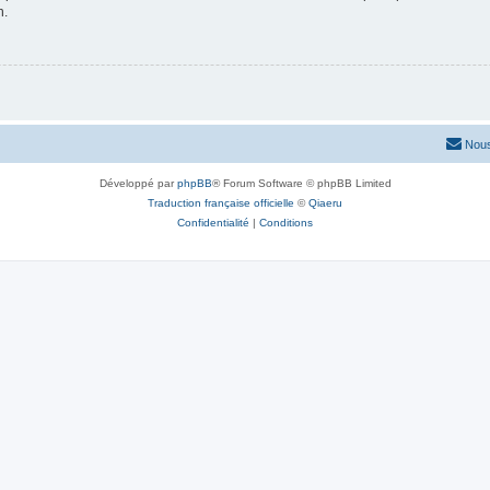
n.
Nous
Développé par
phpBB
® Forum Software © phpBB Limited
Traduction française officielle
©
Qiaeru
Confidentialité
|
Conditions