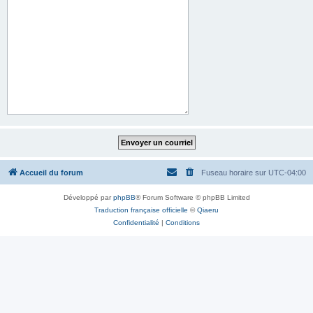
Accueil du forum
Fuseau horaire sur
UTC-04:00
Développé par
phpBB
® Forum Software © phpBB Limited
Traduction française officielle
©
Qiaeru
Confidentialité
|
Conditions