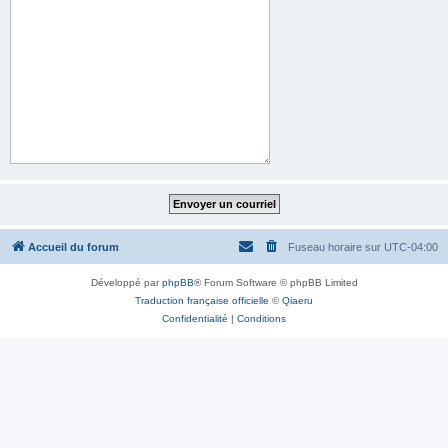
Accueil du forum
Fuseau horaire sur
UTC-04:00
Développé par
phpBB
® Forum Software © phpBB Limited
Traduction française officielle
©
Qiaeru
Confidentialité
|
Conditions