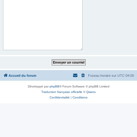
Accueil du forum
Fuseau horaire sur
UTC-04:00
Développé par
phpBB
® Forum Software © phpBB Limited
Traduction française officielle
©
Qiaeru
Confidentialité
|
Conditions