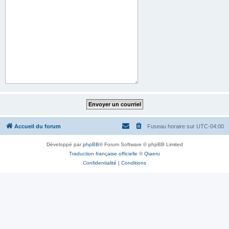
Accueil du forum
Fuseau horaire sur
UTC-04:00
Développé par
phpBB
® Forum Software © phpBB Limited
Traduction française officielle
©
Qiaeru
Confidentialité
|
Conditions