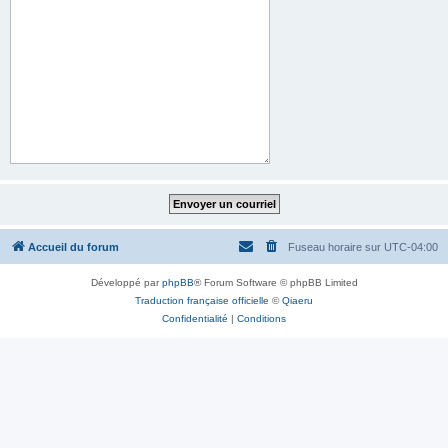
Accueil du forum
Fuseau horaire sur
UTC-04:00
Développé par
phpBB
® Forum Software © phpBB Limited
Traduction française officielle
©
Qiaeru
Confidentialité
|
Conditions